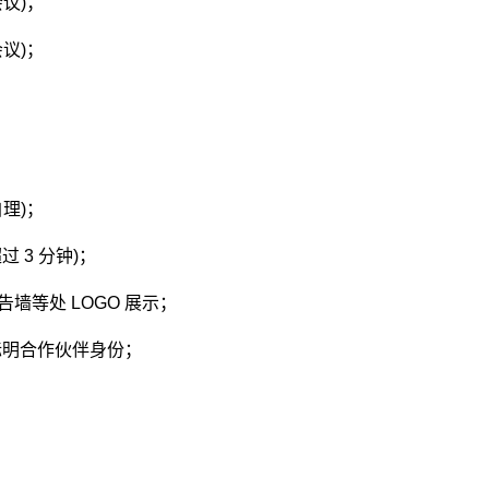
会议)；
会议)；
自理)；
 3 分钟)；
告墙等处 LOGO 展示；
并标明合作伙伴身份；